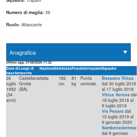
Squadra:
Trapani
Numero di maglia:
39
Ruolo:
Attaccante
Ultimo agg. 01/08/2026 11:22
Data di
Luogo di
Nazionalità
Altezza
Peso
Informazioni
Squadre
nascita
nascita
26
Castellana
Italia
182
81
Punta
Bassano Virtus
luglio
Grotte
cm
kg
centrale.
dal 30 luglio 2016
1992
(BA)
al 17 luglio 2018
(34
Virtus Verona
dal
anni)
18 luglio 2018 al
9 luglio 2019
Vis Pesaro
dal
10 luglio 2019 al
9 gennaio 2020
Sambenedettese
dal 9 gennaio