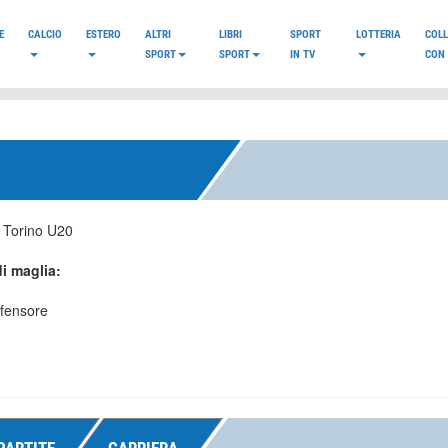
E
CALCIO
ESTERO
ALTRI
LIBRI
SPORT
LOTTERIA
COL
SPORT
SPORT
IN TV
CON 
A
:
Torino U20
i maglia:
ifensore