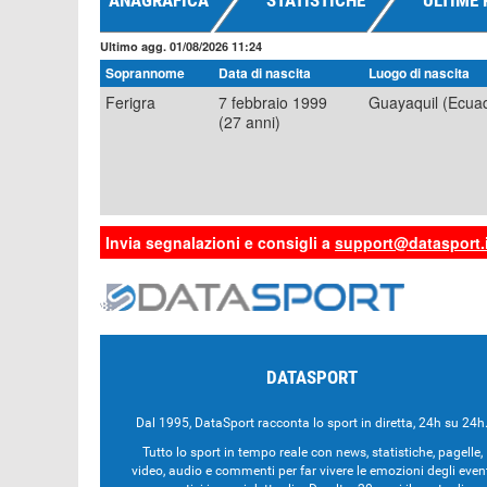
ANAGRAFICA
STATISTICHE
ULTIME 
Ultimo agg. 01/08/2026 11:24
Soprannome
Data di nascita
Luogo di nascita
Ferigra
7 febbraio 1999
Guayaquil (Ecua
(27 anni)
Invia segnalazioni e consigli a
support@datasport.i
DATASPORT
Dal 1995, DataSport racconta lo sport in diretta, 24h su 24h
Tutto lo sport in tempo reale con news, statistiche, pagelle,
video, audio e commenti per far vivere le emozioni degli even