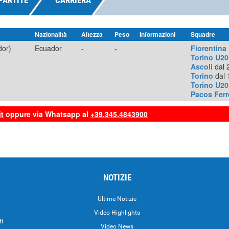
PARTITE
CARRIERA
Nazionalità
Altezza
Peso
Informazioni
Squadre
dor)
Ecuador
-
-
Fiorentina
Torino U20
Ascoli
dal 
Torino
dal 
Torino U20
Pacos Ferr
t
oppure via Whatsapp al
+39.345.4843900
NOTIZIE
.
Ultime Notizie
Video Highlights
ti
Video News