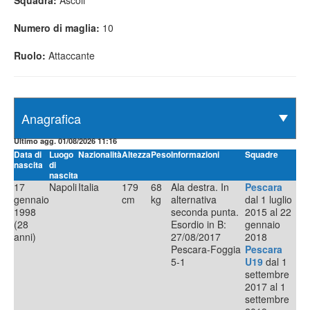
Squadra:
Ascoli
Numero di maglia:
10
Ruolo:
Attaccante
Ultimo agg. 01/08/2026 11:16
Data di
Luogo
Nazionalità
Altezza
Peso
Informazioni
Squadre
nascita
di
nascita
17
Napoli
Italia
179
68
Ala destra. In
Pescara
gennaio
cm
kg
alternativa
dal 1 luglio
1998
seconda punta.
2015 al 22
(28
Esordio in B:
gennaio
anni)
27/08/2017
2018
Pescara-Foggia
Pescara
5-1
U19
dal 1
settembre
2017 al 1
settembre