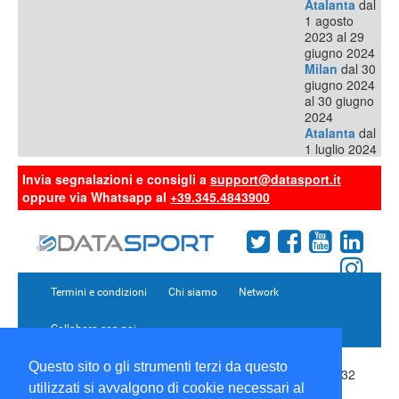
Atalanta
dal
1 agosto
2023 al 29
giugno 2024
Milan
dal 30
giugno 2024
al 30 giugno
2024
Atalanta
dal
1 luglio 2024
Invia segnalazioni e consigli a
support@datasport.it
oppure via Whatsapp al
+39.345.4843900
Termini e condizioni
Chi siamo
Network
Collabora con noi
Questo sito o gli strumenti terzi da questo
Copyright 1995-2026 ©
Wise Srl
Via Palmanova 8 20132
utilizzati si avvalgono di cookie necessari al
Milano Italia - P. IVA 09072090963 | ISSN: 2499-2925