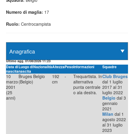
Squadra:
Belgio
Numero di maglia:
17
Ruolo:
Centrocampista
Ultimo agg. 01/08/2026 11:23
Data di
Luogo di
Nazionalità
Altezza
Peso
Informazioni
Squadre
nascita
nascita
10
Bruges
Belgio
192
-
Trequartista. In
Club Bruges
marzo
(Belgio)
cm
alternativa
dal 1 luglio
2001
punta centrale
2017 al 31
(25
o ala destra.
luglio 2022
anni)
Belgio
dal 3
gennaio
2021
Milan
dal 1
agosto 2022
al 31 luglio
2023