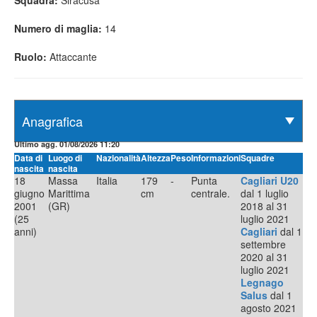
Squadra:
Siracusa
Numero di maglia:
14
Ruolo:
Attaccante
Ultimo agg. 01/08/2026 11:20
Data di
Luogo di
Nazionalità
Altezza
Peso
Informazioni
Squadre
nascita
nascita
18
Massa
Italia
179
-
Punta
Cagliari U20
giugno
Marittima
cm
centrale.
dal 1 luglio
2001
(GR)
2018 al 31
(25
luglio 2021
anni)
Cagliari
dal 1
settembre
2020 al 31
luglio 2021
Legnago
Salus
dal 1
agosto 2021