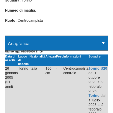
Squadra:
Torino
Numero di maglia:
Ruolo:
Centrocampista
Ultimo agg. 01/08/2026 11:06
Data di
Luogo
Nazionalità
Altezza
Peso
Informazioni
Squadre
nascita
di
nascita
26
Torino
Italia
180
-
Centrocampista
Torino U20
gennaio
cm
centrale.
dal 1
2005
ottobre
(21
2020 al 2
anni)
febbraio
2025
Torino
dal
1 luglio
2023 al 2
febbraio