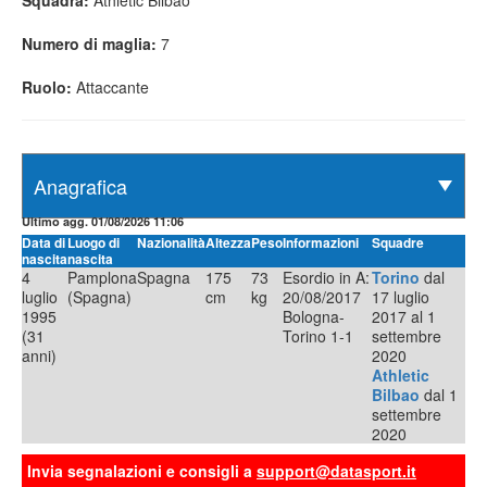
Squadra:
Athletic Bilbao
Numero di maglia:
7
Ruolo:
Attaccante
Ultimo agg. 01/08/2026 11:06
Data di
Luogo di
Nazionalità
Altezza
Peso
Informazioni
Squadre
nascita
nascita
4
Pamplona
Spagna
175
73
Esordio in A:
Torino
dal
luglio
(Spagna)
cm
kg
20/08/2017
17 luglio
1995
Bologna-
2017 al 1
(31
Torino 1-1
settembre
anni)
2020
Athletic
Bilbao
dal 1
settembre
2020
Invia segnalazioni e consigli a
support@datasport.it