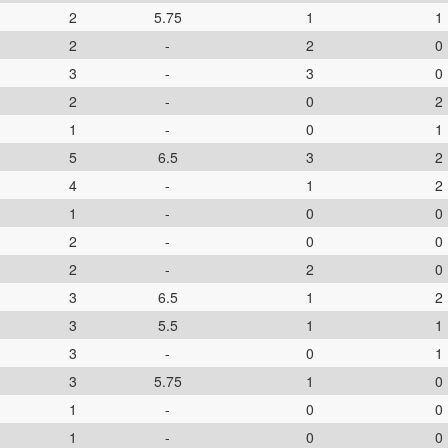
2
5.75
1
1
2
-
2
0
3
-
3
0
2
-
0
2
1
-
0
1
5
6.5
3
2
4
-
1
2
1
-
0
0
2
-
0
0
2
-
2
0
3
6.5
1
2
3
5.5
1
1
3
-
0
1
3
5.75
1
0
1
-
0
0
1
-
0
0