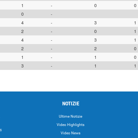
1
-
0
0
0
-
4
-
3
1
2
-
0
1
4
-
3
1
2
-
2
0
1
-
1
0
3
-
1
1
NOTIZIE
.
Ultime Notizie
Video Highlights
ti
Video News