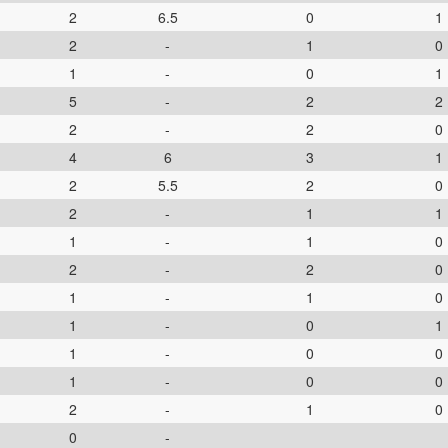
2
6.5
0
1
2
-
1
0
1
-
0
1
5
-
2
2
2
-
2
0
4
6
3
1
2
5.5
2
0
2
-
1
1
1
-
1
0
2
-
2
0
1
-
1
0
1
-
0
1
1
-
0
0
1
-
0
0
2
-
1
0
0
-