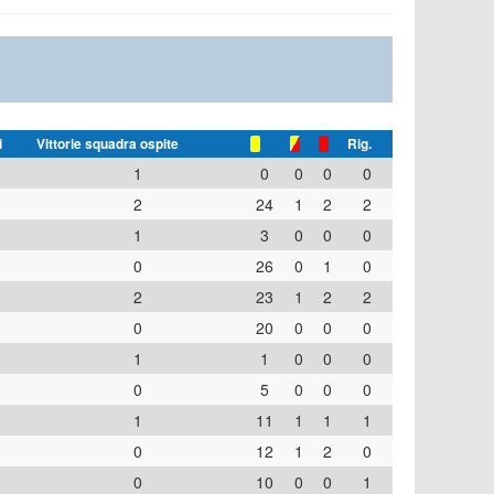
i
Vittorie squadra ospite
Rig.
1
0
0
0
0
2
24
1
2
2
1
3
0
0
0
0
26
0
1
0
2
23
1
2
2
0
20
0
0
0
1
1
0
0
0
0
5
0
0
0
1
11
1
1
1
0
12
1
2
0
0
10
0
0
1