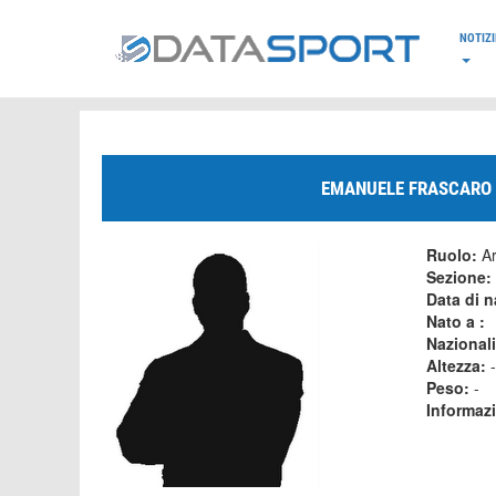
*/
NOTIZI
EMANUELE FRASCARO
Ruolo:
Ar
Sezione:
Data di n
Nato a :
Nazional
Altezza:
-
Peso:
-
Informaz