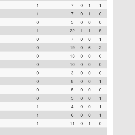
1
7
0
1
1
1
7
0
1
0
0
5
0
0
0
1
22
1
1
5
0
7
0
0
1
0
19
0
6
2
0
13
0
0
0
0
10
0
0
0
0
3
0
0
0
0
8
0
0
1
0
5
0
0
0
0
5
0
0
1
1
4
0
0
1
1
6
0
0
1
1
11
0
1
0