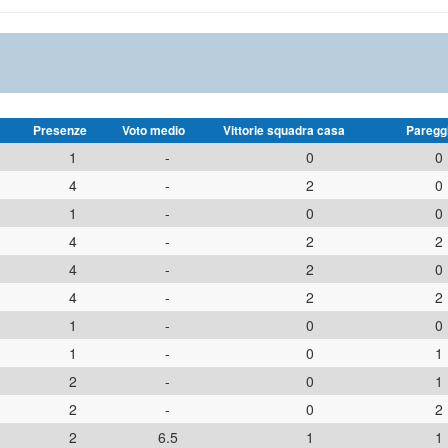
Presenze
Voto medio
Vittorie squadra casa
Paregg
1
-
0
0
4
-
2
0
1
-
0
0
4
-
2
2
4
-
2
0
4
-
2
2
1
-
0
0
1
-
0
1
2
-
0
1
2
-
0
2
2
6.5
1
1