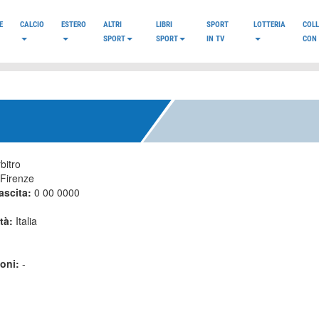
E
CALCIO
ESTERO
ALTRI
LIBRI
SPORT
LOTTERIA
COL
SPORT
SPORT
IN TV
CON 
bitro
Firenze
ascita:
0 00 0000
ità:
Italia
ioni:
-