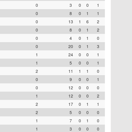
0
3
0
0
1
0
8
0
1
1
0
13
1
6
2
0
8
0
1
2
0
4
0
1
0
0
20
0
1
3
1
24
0
0
1
1
5
0
0
1
2
11
1
1
0
0
9
0
0
1
0
12
0
0
0
1
12
0
0
2
2
17
0
1
1
2
5
0
0
0
1
7
0
1
0
1
3
0
0
0