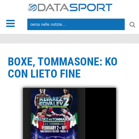
*/
BOXE, TOMMASONE: KO
CON LIETO FINE