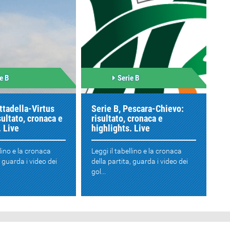
e B
Serie B
ittadella-Virtus
Serie B, Pescara-Chievo:
sultato, cronaca e
risultato, cronaca e
. Live
highlights. Live
llino e la cronaca
Leggi il tabellino e la cronaca
, guarda i video dei
della partita, guarda i video dei
gol...