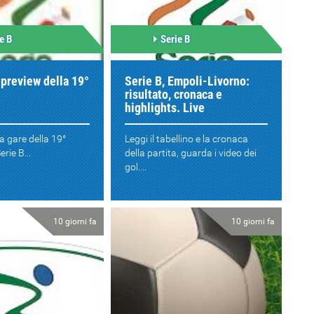
e B
Serie B
a preview della 19°
Serie B, Empoli-Livorno:
risultato, cronaca e
highlights. Live
 gare della 19°
Leggi il tabellino e la cronaca
erie B...
della partita, guarda i video dei
gol....
10 giorni fa
10 giorni fa