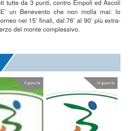
eti tutte da 3 punti, contro Empoli ed Ascoli
 E’ un Benevento che non molla mai: lo
orneo nei 15’ finali, dal 76’ al 90’ più extra-
n terzo del monte complessivo.
9 giorni fa
10 giorni fa