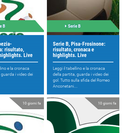
e B
Serie B
pezia-
Serie B, Pisa-Frosinone:
: risultato,
risultato, cronaca e
highlights. Live
highlights. Live
llino e la cronaca
Leggi il tabellino e la cronaca
, guarda i video dei
della partita, guarda i video dei
gol. Tutto sulla sfida del Romeo
Anconetani....
10 giorni fa
10 giorni fa