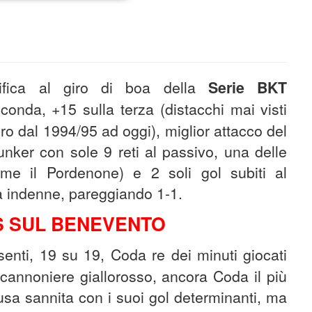
ifica al giro di boa della
Serie BKT
conda, +15 sulla terza (distacchi mai visti
vero dal 1994/95 ad oggi), miglior attacco del
unker con sole 9 reti al passivo, una delle
me il Pordenone) e 2 soli gol subiti al
ita indenne, pareggiando 1-1.
S SUL BENEVENTO
enti, 19 su 19, Coda re dei minuti giocati
ocannoniere giallorosso, ancora Coda il più
ausa sannita con i suoi gol determinanti, ma