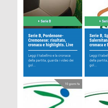
Serie B
Seri
Serie B, Pordenone-
Serie B, S
Cremonese: risultato,
Salernitana
cronaca e highlights. Live
cronaca e 
Leggi il tabellino e la cronaca
Leggi il tabe
della partita, guarda i video dei
della partita
gol....
gol....
10 giorni fa