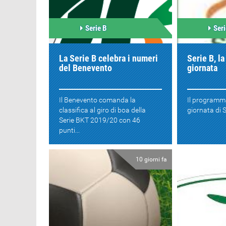
Serie B
Seri
La Serie B celebra i numeri
Serie B, l
del Benevento
giornata
Il Benevento comanda la
Il programma
classifica al giro di boa della
giornata di S
Serie BKT 2019/20 con 46
punti...
10 giorni fa