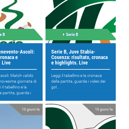
e B
Serie B
enevento-Ascoli:
Serie B, Juve Stabia-
cronaca e
Cosenza: risultato, cronaca
. Live
e highlights. Live
scoli. Match valido
Leggi il tabellino e la cronaca
nnovesima giornata di
della partita, guarda i video dei
 il tabellino e la
gol...
a partita, guarda i
10 giorni fa
10 giorni fa