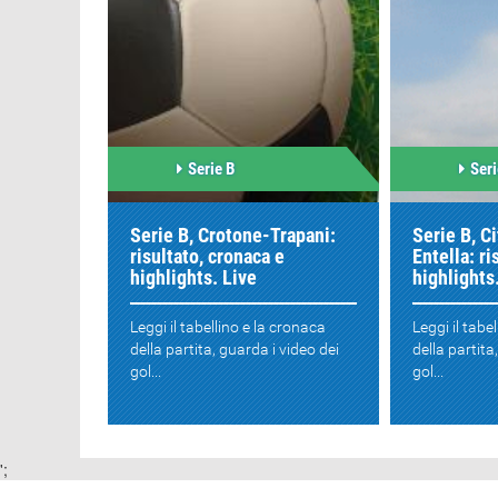
Serie B
Seri
Serie B, Crotone-Trapani:
Serie B, C
risultato, cronaca e
Entella: ri
highlights. Live
highlights
Leggi il tabellino e la cronaca
Leggi il tabe
della partita, guarda i video dei
della partita
gol...
gol...
';