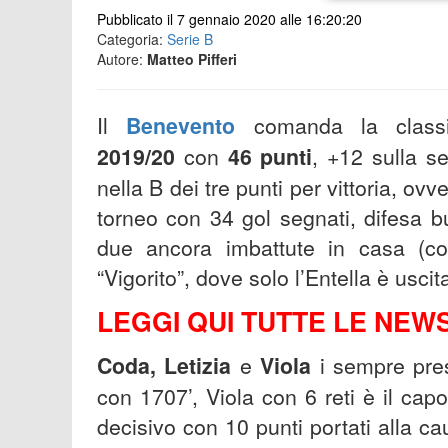
Pubblicato il 7 gennaio 2020 alle 16:20:20
Categoria:
Serie B
Autore:
Matteo Pifferi
Il
Benevento
comanda la class
2019/20
con
46 punti
, +12 sulla se
nella B dei tre punti per vittoria, ov
torneo con 34 gol segnati, difesa b
due ancora imbattute in casa (co
“Vigorito”, dove solo l’Entella è usc
LEGGI QUI TUTTE LE NEW
Coda, Letizia
e
Viola
i sempre pres
con 1707’, Viola con 6 reti è il cap
decisivo con 10 punti portati alla c