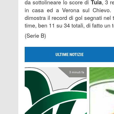
da sottolineare lo score di
Tuia
, 3 r
in casa ed a Verona sul Chievo.
dimostra il record di gol segnati nel t
time, ben 11 su 34 totali, di fatto u
(Serie B)
ULTIME NOTIZIE
3 minuti fa