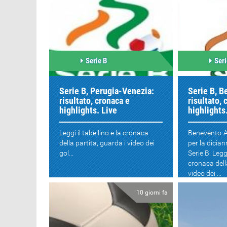
Serie B
Seri
Serie B, Perugia-Venezia:
Serie B, B
risultato, cronaca e
risultato, 
highlights. Live
highlights
Leggi il tabellino e la cronaca
Benevento-A
della partita, guarda i video dei
per la dicia
gol...
Serie B. Leggi
cronaca dell
video dei ...
10 giorni fa