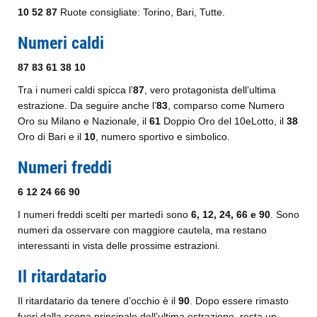
10 52 87
Ruote consigliate: Torino, Bari, Tutte.
Numeri caldi
87 83 61 38 10
Tra i numeri caldi spicca l’
87
, vero protagonista dell’ultima
estrazione. Da seguire anche l’
83
, comparso come Numero
Oro su Milano e Nazionale, il
61
Doppio Oro del 10eLotto, il
38
Oro di Bari e il
10
, numero sportivo e simbolico.
Numeri freddi
6 12 24 66 90
I numeri freddi scelti per martedì sono
6, 12, 24, 66 e 90
. Sono
numeri da osservare con maggiore cautela, ma restano
interessanti in vista delle prossime estrazioni.
Il ritardatario
Il ritardatario da tenere d’occhio è il
90
. Dopo essere rimasto
fuori dalla scena principale dell’ultima estrazione, resta un