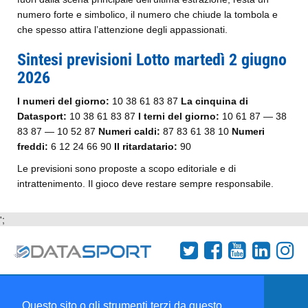
numero forte e simbolico, il numero che chiude la tombola e
che spesso attira l’attenzione degli appassionati.
Sintesi previsioni Lotto martedì 2 giugno
2026
I numeri del giorno:
10 38 61 83 87
La cinquina di
Datasport:
10 38 61 83 87
I terni del giorno:
10 61 87 — 38
83 87 — 10 52 87
Numeri caldi:
87 83 61 38 10
Numeri
freddi:
6 12 24 66 90
Il ritardatario:
90
Le previsioni sono proposte a scopo editoriale e di
intrattenimento. Il gioco deve restare sempre responsabile.
';
Termini e condizioni
Chi siamo
Network
Questo sito o gli strumenti terzi da questo