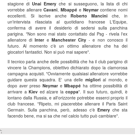
stagione di
Unai Emery
che si susseguono, la lista di chi
vorrebbe allenare
Cavani
,
Mbappé
e
Neymar
contiene nomi
eccellenti. Si iscrive anche
Roberto Mancini
che, in
un'intervista rilasciata al quotidiano francese L'Equipe,
conferma di avere il desiderio di sedersi sulla panchina
parigina. "Non sono mai stato contattato dal Psg - rivela l'ex
allenatore di
Inter
e
Manchester City
- e non conosco il
futuro. Al momento c'è un ottimo allenatore che ha dei
giocatori fantastici. Non si può mai sapere".
Il tecnico parla anche delle possibilità che ha il club parigino di
vincere la Champions, obiettivo dichiarato dopo la clamorosa
campagna acquisti. "Ovviamente qualsiasi allenatore vorrebbe
guidare questa squadra. E' una delle
migliori
al mondo, e
dopo aver preso
Neymar
e
Mbappé
ha ottime possibilità di
arrivare a
Kiev
ed alzare la
coppa
". Il suo futuro, quindi, è
lontano dalla Russia, e all'orizzonte potrebbe esserci proprio il
club francese. "Ripeto, mi piacerebbe allenare il Paris Saint
Germain. Sulla panchina, però, adesso c'è
Emery
che sta
facendo bene, ma si sa che nel calcio tutto può cambiare".
';