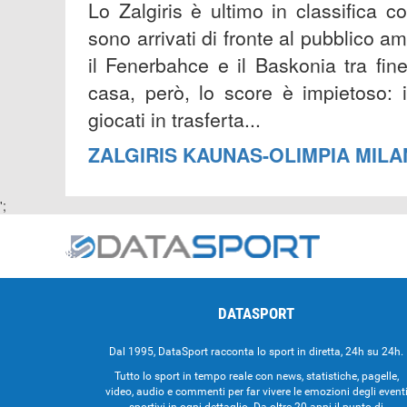
Lo Zalgiris è ultimo in classifica con
sono arrivati di fronte al pubblico a
il Fenerbahce e il Baskonia tra fi
casa, però, lo score è impietoso: i
giocati in trasferta...
ZALGIRIS KAUNAS-OLIMPIA MIL
';
DATASPORT
Dal 1995, DataSport racconta lo sport in diretta, 24h su 24h.
Tutto lo sport in tempo reale con news, statistiche, pagelle,
video, audio e commenti per far vivere le emozioni degli event