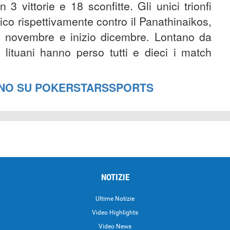
 3 vittorie e 18 sconfitte. Gli unici trionfi
mico rispettivamente contro il Panathinaikos,
ne novembre e inizio dicembre. Lontano da
 lituani hanno perso tutti e dieci i match
ANO SU POKERSTARSSPORTS
NOTIZIE
Ultime Notizie
Video Highlights
i
Video News