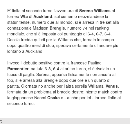
E' finita al secondo turno l'avventura di
Serena Williams
al
torneo
Wta
di
Auckland
: sul cemento neozelandese la
statunitense, numero due al mondo, si è arresa in tre set alla
connazionale Madison
Brengle
, numero 74 nel ranking
mondiale, che si è imposta col punteggio di 6-4, 6-7, 6-4.
Doccia fredda quindi per la Williams che, tornata in campo
dopo quattro mesi di stop, sperava certamente di andare più
lontano a Auckland.
Invece il debutto positivo contro la francese Pauline
Parmentier
, battuta 6-3, 6-4 al primo turno, si è rivelato un
fuoco di paglia: Serena, apparsa fisicamente non ancora al
top, si è arresa alla Brengle dopo due ore e un quarto di
partita. Giornata no anche per l'altra sorella Williams,
Venus
,
fermata da un problema al braccio destro: niente match contro
la giapponese Naomi
Osaka
e - anche per lei - torneo finito al
secondo turno.
';