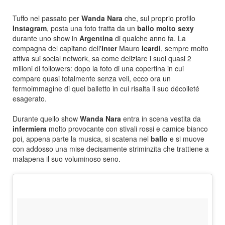
Tuffo nel passato per
Wanda Nara
che, sul proprio profilo
Instagram
, posta una foto tratta da un
ballo molto sexy
durante uno show in
Argentina
di qualche anno fa. La
compagna del capitano dell'
Inter
Mauro
Icardi
, sempre molto
attiva sui social network, sa come deliziare i suoi quasi 2
milioni di followers: dopo la foto di una copertina in cui
compare quasi totalmente senza veli, ecco ora un
fermoimmagine di quel balletto in cui risalta il suo décolleté
esagerato.
Durante quello show
Wanda Nara
entra in scena vestita da
infermiera
molto provocante con stivali rossi e camice bianco
poi, appena parte la musica, si scatena nel
ballo
e si muove
con addosso una mise decisamente striminzita che trattiene a
malapena il suo voluminoso seno.