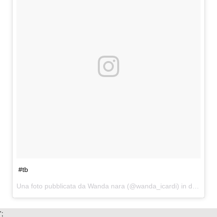
#tb
Una foto pubblicata da Wanda nara (@wanda_icardi) in data:
23 
';