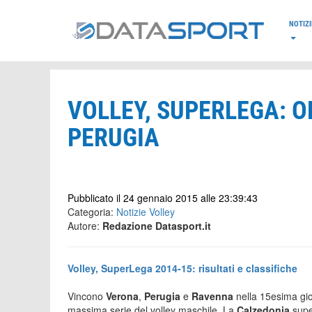
*/
NOTIZI
VOLLEY, SUPERLEGA: O
PERUGIA
Pubblicato il 24 gennaio 2015 alle 23:39:43
Categoria:
Notizie Volley
Autore:
Redazione Datasport.it
Volley, SuperLega 2014-15: risultati e classifiche
Vincono
Verona
,
Perugia
e
Ravenna
nella 15esima gi
massima serie del volley maschile. La
Calzedonia
sup