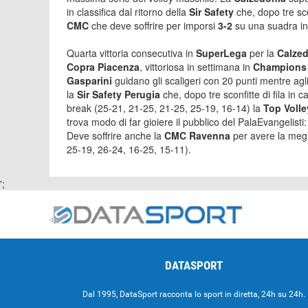
in classifica dal ritorno della
Sir Safety
che, dopo tre sco
CMC
che deve soffrire per imporsi
3-2
su una suadra in
Quarta vittoria consecutiva in
SuperLega
per la
Calzed
Copra Piacenza
, vittoriosa in settimana in
Champion
Gasparini
guidano gli scaligeri con 20 punti mentre agl
la
Sir Safety Perugia
che, dopo tre sconfitte di fila in 
break (25-21, 21-25, 21-25, 25-19, 16-14) la
Top Volle
trova modo di far gioiere il pubblico del PalaEvangelist
Deve soffrire anche la
CMC Ravenna
per avere la megl
25-19, 26-24, 16-25, 15-11).
';
DATASPORT
Dal 1995, DataSport racconta lo sport in diretta, 24h su 24h.