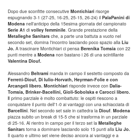
Dopo due sconfitte consecutive
Montichiari
risorge
espugnando 3-1 (27-25, 16-25, 25-15, 26-24) il
PalaPanini di
Modena
nell'anticipo della 15esima giornata del campionato
Serie A1
di
volley femminile
. Grande prestazione della
Metalleghe Sanitars
che, a parte una battuta a vuoto nel
secondo set, domina l'incontro lasciando poco spazio alla
Liu
Jo.
A trascinare Montichiari ci pensa
Berenika Tomsia
con 22
punti mentre a
Modena
non bastano i 26 di una scintillante
Valentina Diouf.
Alessandro
Beltrami
manda in campo il sestetto composto da
Ferretti-Diouf, Di Iulio-Horvath, Heyrman-Folie e con
Arcangeli libero. Montichiari
risponde invece con
Dalia-
Tomsia, Brinker-Bacellini, Gioli-Sobolska e Carocci libero.
I
l primo parziale è molto combattuto: le ospiti riescono a
conquistare il punto dell'1-0 ai vantaggi con una schiacciata di
Barcellini
. Nel secondo set sale in cattedra la
Diouf
.
Modena
piazza subito un break di 15-5 che si trasforma in un parziale
di 25-16. Al rientro in campo per il terzo set la
Metalleghe
Sanitar
s torna a dominare lasciando solo 15 punti alla
Liu Jo.
Il quarto e ultimo set viene deciso ancora ai vantaggi e a