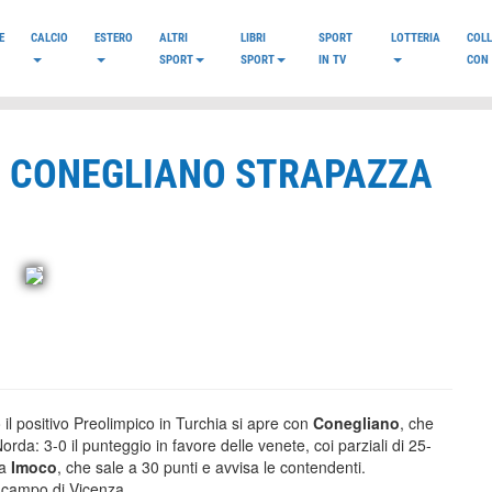
E
CALCIO
ESTERO
ALTRI
LIBRI
SPORT
LOTTERIA
COL
SPORT
SPORT
IN TV
CON 
E: CONEGLIANO STRAPAZZA
 il positivo Preolimpico in Turchia si apre con
Conegliano
, che
orda: 3-0 il punteggio in favore delle venete, coi parziali di 25-
la
Imoco
, che sale a 30 punti e avvisa le contendenti.
 campo di Vicenza.