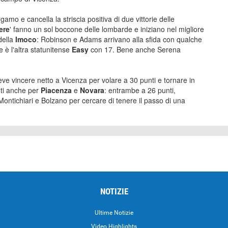
mo e cancella la striscia positiva di due vittorie delle
ere
' fanno un sol boccone delle lombarde e iniziano nel migliore
della
Imoco
: Robinson e Adams arrivano alla sfida con qualche
e è l'altra statunitense
Easy
con 17. Bene anche Serena
eve vincere netto a Vicenza per volare a 30 punti e tornare in
nti anche per
Piacenza
e
Novara
: entrambe a 26 punti,
tichiari e Bolzano per cercare di tenere il passo di una
NOTIZIE
Ultime Notizie
Video Highlights