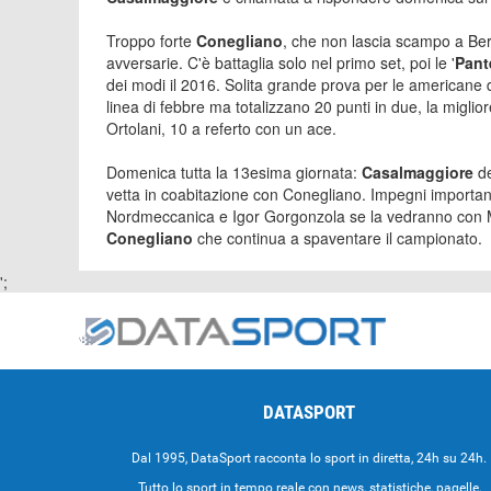
Troppo forte
Conegliano
, che non lascia scampo a Berga
avversarie. C'è battaglia solo nel primo set, poi le '
Pant
dei modi il 2016. Solita grande prova per le americane 
linea di febbre ma totalizzano 20 punti in due, la miglior
Ortolani, 10 a referto con un ace.
Domenica tutta la 13esima giornata:
Casalmaggiore
d
vetta in coabitazione con Conegliano. Impegni importa
Nordmeccanica e Igor Gorgonzola se la vedranno con Mon
Conegliano
che continua a spaventare il campionato.
';
DATASPORT
Dal 1995, DataSport racconta lo sport in diretta, 24h su 24h.
Tutto lo sport in tempo reale con news, statistiche, pagelle,