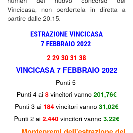
numeri del nuovo concorso del
Vincicasa, non perdertela in diretta a
partire dalle 20.15
.
ESTRAZIONE VINCICASA
7
FEBBRAIO
2022
2 29 30 31 38
VINCICASA 7 FEBBRAIO 2022
Punti 5
Punti 4 ai
8
v
incitori
vanno
201,76€
Punti 3 ai
184
v
incitori vanno
31,02€
Punti 2 ai
2.440
v
incitori
vanno
3,22€
Montepremi dell'estrazione del