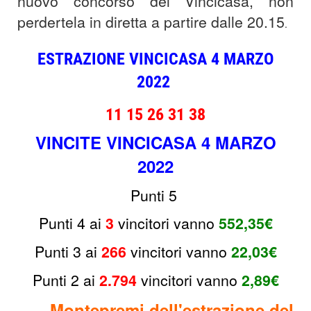
nuovo concorso del Vincicasa, non
perdertela in diretta a partire dalle 20.15
.
ESTRAZIONE VINCICASA 4 MARZO
2022
11 15 26 31 38
VINCITE VINCICASA 4 MARZO
2022
Punti 5
Punti 4 ai
3
vincitori
vanno
552,35€
Punti 3 ai
266
v
incitori vanno
22,03€
Punti 2 ai
2.794
v
incitori
vanno
2,89€
Montepremi dell'estrazione del