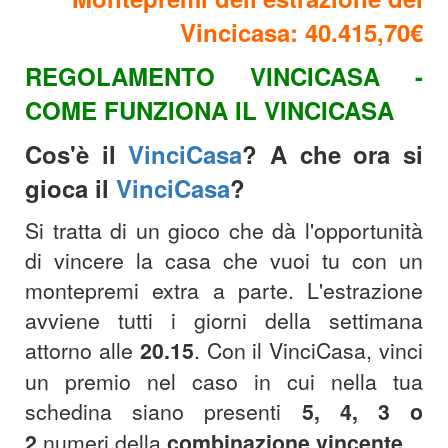
Vincicasa: 40.415,70€
REGOLAMENTO VINCICASA -
COME FUNZIONA IL VINCICASA
Cos'è il
VinciCasa
? A che ora si
gioca il
VinciCasa
?
Si tratta di un gioco che dà l'opportunità
di vincere la casa che vuoi tu con un
montepremi extra a parte. L'estrazione
avviene tutti i giorni della settimana
attorno alle
20.15
.
Con il VinciCasa, vinci
un premio nel caso in cui nella tua
schedina siano presenti
5, 4, 3 o
2
numeri della
combinazione
vincente
.