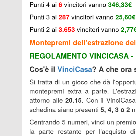
Punti 4 ai
6
v
incitori
vanno
346,33€
Punti 3 ai
287
v
incitori vanno
25,60€
Punti 2 ai
3.653
v
incitori
vanno
2,77
Montepremi dell'estrazione del
REGOLAMENTO VINCICASA - 
Cos'è il
VinciCasa
? A che ora s
Si tratta di un gioco che dà l'oppor
montepremi extra a parte. L'estrazi
attorno alle
20.15
.
Con il VinciCasa
schedina siano presenti
5, 4, 3 o 2
n
Centrando 5 numeri, vinci un premi
la parte restante per l'acquisto