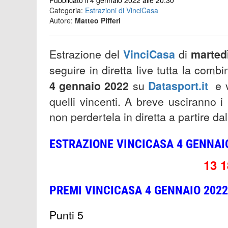
Pubblicato il 4 gennaio 2022 alle 20:30
Categoria:
Estrazioni di VinciCasa
Autore:
Matteo Pifferi
Estrazione del
VinciCasa
di
marted
seguire in diretta live tutta la comb
4
gennaio 2022
su
Datasport.it
e v
quelli vincenti. A breve usciranno 
non perdertela in diretta a partire da
ESTRAZIONE VINCICASA 4 GENNAIO
13 1
PREMI VINCICASA 4
GENNAIO 2022
Punti 5