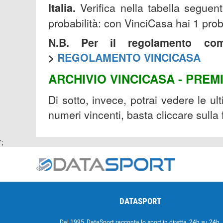
Italia.
Verifica nella tabella seguent
probabilità: con VinciCasa hai 1 pro
N.B. Per il regolamento com
>
REGOLAMENTO VINCICASA
ARCHIVIO VINCICASA - PREM
Di sotto, invece, potrai vedere le ul
numeri vincenti, basta cliccare sulla
';
DATASPORT
Dal 1995, DataSport racconta lo sport in diretta, 24h su 24h.