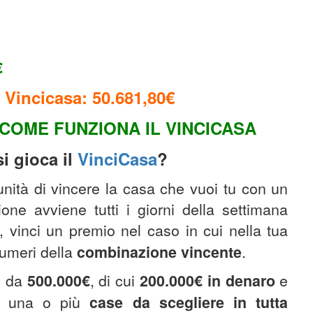
€
 Vincicasa: 50.681,80€
COME FUNZIONA IL VINCICASA
i gioca il
VinciCasa
?
tunità di vincere la casa che vuoi tu con un
one avviene tutti i giorni della settimana
, vinci un premio nel caso in cui nella tua
umeri della
combinazione
vincente
.
o da
500.000€
, di cui
200.000€
in denaro
e
 di una o più
case da scegliere in tutta