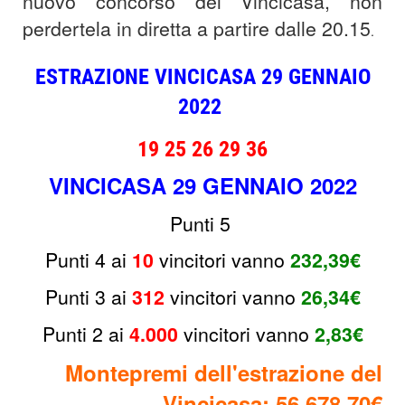
nuovo concorso del Vincicasa, non
perdertela in diretta a partire dalle 20.15
.
ESTRAZIONE VINCICASA 29 GENNAIO
2022
19 25 26 29 36
VINCICASA 29 GENNAIO 2022
Punti 5
Punti 4 ai
10
v
incitori
vanno
232,39€
Punti 3 ai
312
v
incitori vanno
26,34€
Punti 2 ai
4.000
v
incitori
vanno
2,83€
Montepremi dell'estrazione del
Vincicasa: 56.678,70€