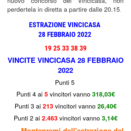
nuovo concorso del Vincicasa, non
perdertela in diretta a partire dalle 20.15
.
ESTRAZIONE VINCICASA
28
FEBBRAIO
2022
19 25 33 38 39
VINCITE VINCICASA 28 FEBBRAIO
2022
Punti 5
Punti 4 ai
5
vincitori
vanno
318,03€
Punti 3 ai
213
v
incitori vanno
26,40€
Punti 2 ai
2.463
v
incitori
vanno
3,14€
Montepremi dell'estrazione del