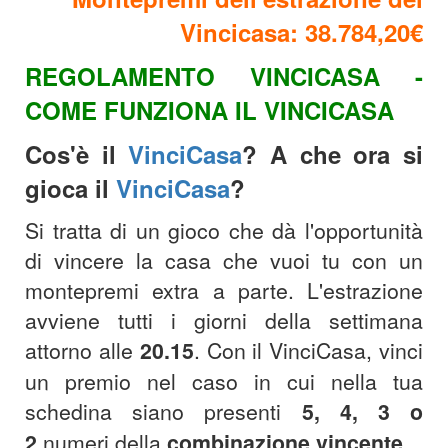
Vincicasa: 38.784,20€
REGOLAMENTO VINCICASA -
COME FUNZIONA IL VINCICASA
Cos'è il
VinciCasa
? A che ora si
gioca il
VinciCasa
?
Si tratta di un gioco che dà l'opportunità
di vincere la casa che vuoi tu con un
montepremi extra a parte. L'estrazione
avviene tutti i giorni della settimana
attorno alle
20.15
.
Con il VinciCasa, vinci
un premio nel caso in cui nella tua
schedina siano presenti
5, 4, 3 o
2
numeri della
combinazione
vincente
.