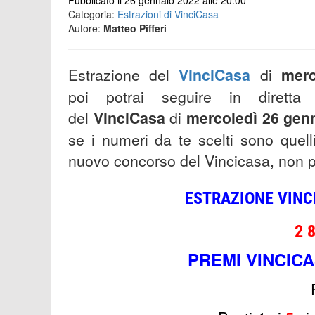
Pubblicato il 26 gennaio 2022 alle 20:00
Categoria:
Estrazioni di VinciCasa
Autore:
Matteo Pifferi
Estrazione del
VinciCasa
di
merc
poi potrai seguire in diretta
del
VinciCasa
di
mercoledì 26 gen
se i numeri da te scelti sono quell
nuovo concorso del Vincicasa, non per
ESTRAZIONE VINC
2 
PREMI VINCICA