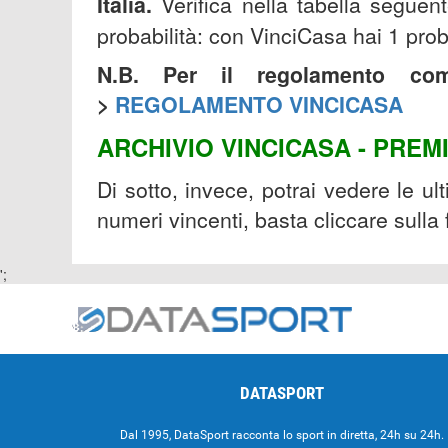
Italia.
Verifica nella tabella seguent
probabilità: con VinciCasa hai 1 pro
N.B. Per il regolamento com
>
REGOLAMENTO VINCICASA
ARCHIVIO VINCICASA - PREM
Di sotto, invece, potrai vedere le ul
numeri vincenti, basta cliccare sulla
';
DATASPORT
Dal 1995, DataSport racconta lo sport in diretta, 24h su 24h.