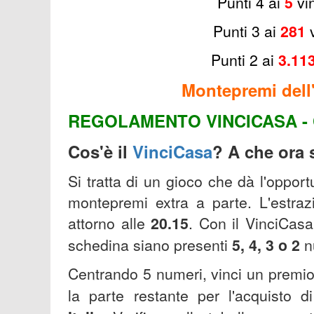
Punti 4 ai
5
v
i
Punti 3 ai
281
Punti 2 ai
3.11
Montepremi dell'
REGOLAMENTO VINCICASA - 
Cos'è il
VinciCasa
? A che ora s
Si tratta di un gioco che dà l'oppor
montepremi extra a parte. L'estrazi
attorno alle
20.15
.
Con il VinciCasa
schedina siano presenti
5, 4, 3 o 2
n
Centrando 5 numeri, vinci un premi
la parte restante per l'acquisto