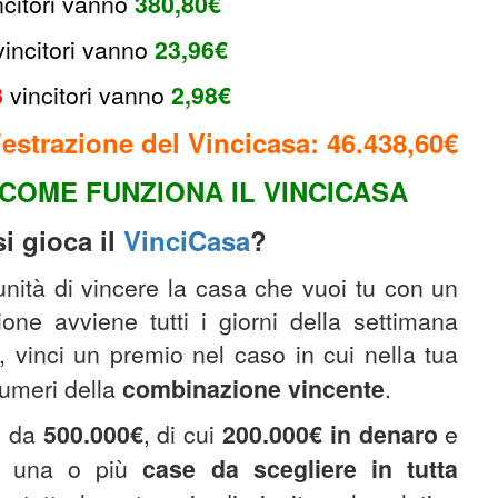
ncitori
vanno
380,80€
v
incitori vanno
23,96€
3
v
incitori
vanno
2,98€
estrazione del Vincicasa: 46.438,60€
COME FUNZIONA IL VINCICASA
i gioca il
VinciCasa
?
tunità di vincere la casa che vuoi tu con un
one avviene tutti i giorni della settimana
, vinci un premio nel caso in cui nella tua
umeri della
combinazione
vincente
.
o da
500.000€
, di cui
200.000€
in denaro
e
 di una o più
case da scegliere in tutta