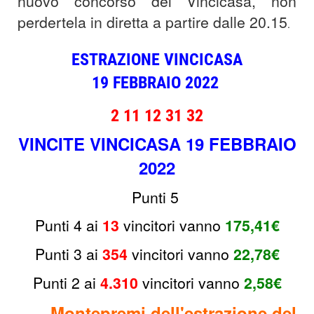
nuovo concorso del Vincicasa, non
perdertela in diretta a partire dalle 20.15
.
ESTRAZIONE VINCICASA
19
FEBBRAIO
2022
2 11 12 31 32
VINCITE VINCICASA 19 FEBBRAIO
2022
Punti 5
Punti 4 ai
13
vincitori
vanno
175,41€
Punti 3 ai
354
v
incitori vanno
22,78€
Punti 2 ai
4.310
v
incitori
vanno
2,58€
Montepremi dell'estrazione del