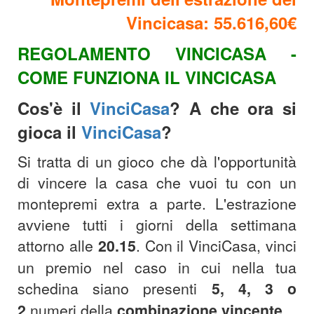
Vincicasa: 55.616,60€
REGOLAMENTO VINCICASA -
COME FUNZIONA IL VINCICASA
Cos'è il
VinciCasa
? A che ora si
gioca il
VinciCasa
?
Si tratta di un gioco che dà l'opportunità
di vincere la casa che vuoi tu con un
montepremi extra a parte. L'estrazione
avviene tutti i giorni della settimana
attorno alle
20.15
.
Con il VinciCasa, vinci
un premio nel caso in cui nella tua
schedina siano presenti
5, 4, 3 o
2
numeri della
combinazione
vincente
.