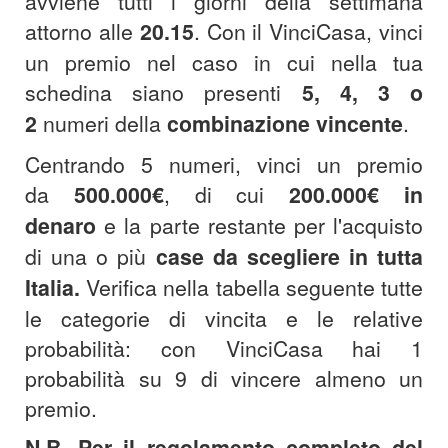
avviene tutti i giorni della settimana
attorno alle
20.15
.
Con il VinciCasa, vinci
un premio nel caso in cui nella tua
schedina siano presenti
5, 4, 3 o
2
numeri della
combinazione
vincente
.
Centrando 5 numeri, vinci un premio
da
500.000€
, di cui
200.000€
in
denaro
e la parte restante per l'acquisto
di una o più
case da scegliere in tutta
Italia.
Verifica nella tabella seguente tutte
le categorie di vincita e le relative
probabilità: con VinciCasa hai 1
probabilità su 9 di vincere almeno un
premio.
N.B. Per il regolamento completo del