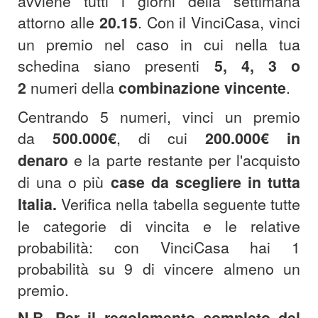
avviene tutti i giorni della settimana
attorno alle
20.15
.
Con il VinciCasa, vinci
un premio nel caso in cui nella tua
schedina siano presenti
5, 4, 3 o
2
numeri della
combinazione
vincente
.
Centrando 5 numeri, vinci un premio
da
500.000€
, di cui
200.000€
in
denaro
e la parte restante per l'acquisto
di una o più
case da scegliere in tutta
Italia.
Verifica nella tabella seguente tutte
le categorie di vincita e le relative
probabilità: con VinciCasa hai 1
probabilità su 9 di vincere almeno un
premio.
N.B. Per il regolamento completo del