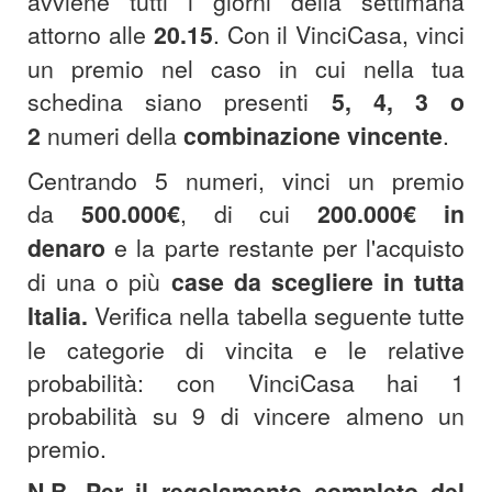
avviene tutti i giorni della settimana
attorno alle
20.15
.
Con il VinciCasa, vinci
un premio nel caso in cui nella tua
schedina siano presenti
5, 4, 3 o
2
numeri della
combinazione
vincente
.
Centrando 5 numeri, vinci un premio
da
500.000€
, di cui
200.000€
in
denaro
e la parte restante per l'acquisto
di una o più
case da scegliere in tutta
Italia.
Verifica nella tabella seguente tutte
le categorie di vincita e le relative
probabilità: con VinciCasa hai 1
probabilità su 9 di vincere almeno un
premio.
N.B. Per il regolamento completo del