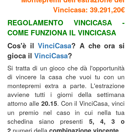
Vincicasa: 39.291,20€
REGOLAMENTO VINCICASA -
COME FUNZIONA IL VINCICASA
Cos'è il
VinciCasa
? A che ora si
gioca il
VinciCasa
?
Si tratta di un gioco che dà l'opportunità
di vincere la casa che vuoi tu con un
montepremi extra a parte. L'estrazione
avviene tutti i giorni della settimana
attorno alle
20.15
.
Con il VinciCasa, vinci
un premio nel caso in cui nella tua
schedina siano presenti
5, 4, 3 o
2
numeri della
combinazione
vincente
.