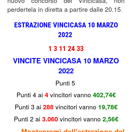
nuovo concorso del Vincicasa, non
perdertela in diretta a partire dalle 20.15
.
ESTRAZIONE VINCICASA 10 MARZO
2022
1 3 11 24 33
VINCITE VINCICASA 10 MARZO
2022
Punti 5
Punti 4 ai
4
vincitori
vanno
402,74€
Punti 3 ai
288
v
incitori vanno
19,78€
Punti 2 ai
3.060
v
incitori
vanno
2,56€
Montepremi dell'estrazione del