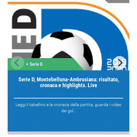
Serie D
Serie D, Montebelluna-Ambrosiana: risultato,
cronaca e highlights. Live
Leggi il tabellino e la cronaca della partita, guarda i video
dei gol...