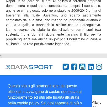
Napoli, la squadra del cuore. Quagliarella cercherà l'impresa
domani sera in quello che considera da sempre il suo stadio,
anche se ci ha giocato solo nella stagione 2009/2010 prima di
trasferirsi alla rivale Juventus, uno sgarro aspramente
contestato dai suoi tifosi che l'hanno poi perdonato quando è
venuta a galla la storia dello stalker che lo perseguitava.
L'anno scorso c'è stata la riconciliazione con i suoi (ex)
sostenitori che domani sicuramente faranno il tifo per la
propria squadra ma anche un po' per il beniamino di casa a
cui basta una rete per diventare leggenda.
';
Termini e condizioni
Chi siamo
Network
Questo sito o gli strumenti terzi da questo
Collabora con noi
utilizzati si avvalgono di cookie necessari al
funzionamento ed utili alle finalità illustrate
Copyright 1995-2026 ©
Wise Srl
Via Palmanova 8 20132 Milano
nella cookie policy. Se vuoi saperne di più o