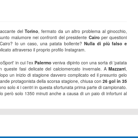
ttaccante del
Torino
, fermato da un altro problema al ginocchio,
resunto malumore nei confronti del presidente
Cairo
per questioni
 Cairo? Io un caso, una patata bollente?
Nulla di più falso e
icato attraverso il proprio profilo Instagram.
toSport' in cui l'ex
Palermo
veniva dipinto con una sorta di 'patata
e in queste fasi delicate del calciomercato invernale. A
Mazzarri
,
dopo un inizio di stagione davvero complicato ed il presunto gelo
grande protagonista della scorsa stagione, chiusa con
26 gol in 35
ono solo 4 i centri in questa sfortunata prima parte di campionato.
do però solo 1350 minuti anche a causa di un paio di infortuni al