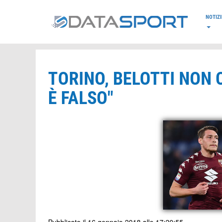
*/
NOTIZI
TORINO, BELOTTI NON C
È FALSO"