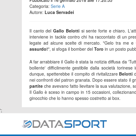
Pubblicato il 16 gennaio 2018 alle 17:20:55
Categoria:
Serie A
Autore:
Luca Servadei
Il canto del
Gallo Belotti
si sente forte e chiaro. L'a
interviene in tackle contro chi ha raccontato di un p
legate ad alcune scelte di mercato. "Gelo tra me e
assurdo!
", si sfoga il bomber del
Toro
in un posto pubbl
A far arrabbiare il Gallo è stata la notizia diffusa da 'Tut
bollente' difficilmente gestibile dalla società torines
dunque, spetterebbe il compito di rivitalizzare
Belotti
nei confronti del patron granata. Dopo essere stato il 
partite
che avevano fatto lievitare la sua valutazione, s
Il Gallo è sceso in campo in 15 occasioni, collezionan
ginocchio che lo hanno spesso costretto ai box.
';