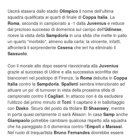
Uscirà stasera dallo stadio
Olimpico
il nome dell'ultima
squadra qualificata ai quarti di finale di
Coppa Italia
. La
Roma
, seconda in campionato a -1 dalla
Juventus
e reduce
dal prezioso successo di domenica sul campo dell'
Udinese
,
riceve la visita della
Sampdoria
in una sfida che mette in palio
un quarto "morbido", almeno sulla carta: la vincente, infatti,
affronterà il sorprendente
Cesena
che ieri ha eliminato il
Sassuolo
.
Con il morale alto dopo essersi riavvicinata alla
Juventus
grazie al successo di Udine e alla successiva sconfitta dei
bianconeri nel posticipo di Firenze, la
Roma
debutta in
Coppa
Italia
contro la
Sampdoria
.
Spalletti
sembra intenzionato ad
attuare un po' di turnover in vista della prossima sfida di
campionato contro il
Cagliari
. In attacco non è da escludere
l'utilizzo dal primo minuto di
Totti
: il capitano è in ballottaggio
con
Dzeko
. Sicuro del posto da titolare
El Shaarawy
, mentre
in porta quasi certamente ci sarà Alisson. In casa
Samp
anche
Giampaolo
potrebbe cambiare qualcosa rispetto alla squadra
che ha pareggiato 0-0 domenica contro l'
Empoli
a
Marassi
.
Nel ruolo di trequartista
Bruno Fernandes
dovrebbe essere