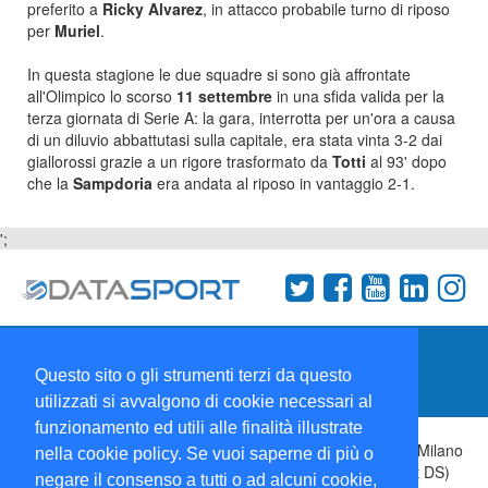
preferito a
Ricky Alvarez
, in attacco probabile turno di riposo
per
Muriel
.
In questa stagione le due squadre si sono già affrontate
all'Olimpico lo scorso
11 settembre
in una sfida valida per la
terza giornata di Serie A: la gara, interrotta per un'ora a causa
di un diluvio abbattutasi sulla capitale, era stata vinta 3-2 dai
giallorossi grazie a un rigore trasformato da
Totti
al 93' dopo
che la
Sampdoria
era andata al riposo in vantaggio 2-1.
';
Termini e condizioni
Chi siamo
Network
Questo sito o gli strumenti terzi da questo
Collabora con noi
utilizzati si avvalgono di cookie necessari al
funzionamento ed utili alle finalità illustrate
Copyright 1995-2026 ©
Wise Srl
Via Palmanova 8 20132 Milano
nella cookie policy. Se vuoi saperne di più o
Italia - P. IVA 09072090963 | ISSN: 2499-2925 (DataSport DS)
negare il consenso a tutti o ad alcuni cookie,