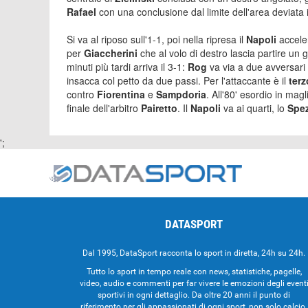
Rafael
con una conclusione dal limite dell'area deviat
Si va al riposo sull'1-1, poi nella ripresa il
Napoli
accele
per
Giaccherini
che al volo di destro lascia partire un g
minuti più tardi arriva il 3-1:
Rog
va via a due avversari
insacca col petto da due passi. Per l'attaccante è il
ter
contro
Fiorentina
e
Sampdoria
. All'80' esordio in mag
finale dell'arbitro
Pairetto
. Il
Napoli
va ai quarti, lo
Spe
';
DATASPORT
Dal 1995, DataSport racconta lo sport in diretta, 24h su 24h.
Tutto lo sport in tempo reale con news, statistiche, pagelle,
video, audio e commenti per far vivere le emozioni degli event
sportivi in ogni dettaglio. Da oltre 20 anni il punto di
riferimento per gli appassionati di ogni sport, non solo calcio.