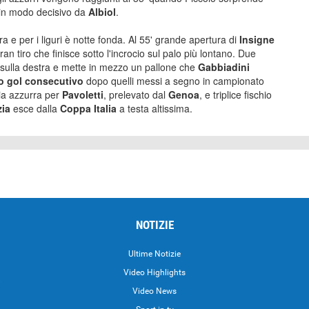
a in modo decisivo da
Albiol
.
ra e per i liguri è notte fonda. Al 55' grande apertura di
Insigne
ran tiro che finisce sotto l'incrocio sul palo più lontano. Due
 sulla destra e mette in mezzo un pallone che
Gabbiadini
zo gol consecutivo
dopo quelli messi a segno in campionato
lia azzurra per
Pavoletti
, prelevato dal
Genoa
, e triplice fischio
zia
esce dalla
Coppa Italia
a testa altissima.
NOTIZIE
Ultime Notizie
Video Highlights
i
Video News