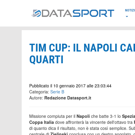
*/
NOTIZI
TIM CUP: IL NAPOLI CAL
QUARTI
Pubblicato il 10 gennaio 2017 alle 23:03:44
Categoria:
Serie B
Autore:
Redazione Datasport.it
Missione compiuta per il
Napoli
che batte 3-1 lo
Spezi
Coppa Italia
dove affronterà la vincente dell'ottavo tra
di quanto dica il risultato, non è stata così semplice. S
centrale di
Zielinski
conclusa con un destro angolato, g