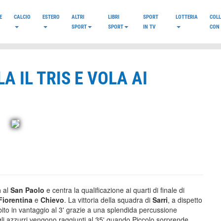
E
CALCIO
ESTERO
ALTRI
LIBRI
SPORT
LOTTERIA
COL
SPORT
SPORT
IN TV
CON 
A IL TRIS E VOLA AI
a
al
San Paolo
e centra la qualificazione ai quarti di finale di
Fiorentina
e
Chievo
. La vittoria della squadra di
Sarri
, a dispetto
ubito in vantaggio al 3' grazie a una splendida percussione
li azzurri vengono raggiunti al 35' quando Piccolo sorprende