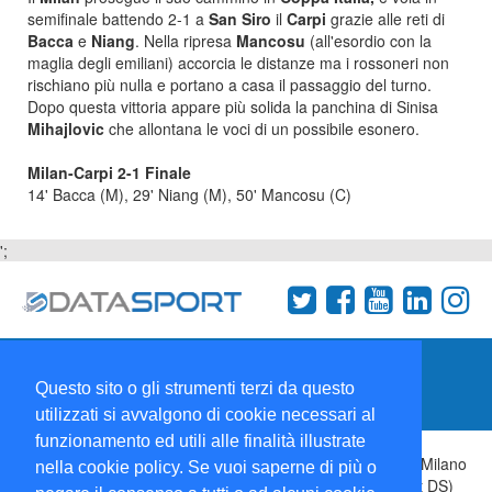
semifinale battendo 2-1 a
San Siro
il
Carpi
grazie alle reti di
Bacca
e
Niang
. Nella ripresa
Mancosu
(all'esordio con la
maglia degli emiliani) accorcia le distanze ma i rossoneri non
rischiano più nulla e portano a casa il passaggio del turno.
Dopo questa vittoria appare più solida la panchina di Sinisa
Mihajlovic
che allontana le voci di un possibile esonero.
Milan-Carpi 2-1 Finale
14' Bacca (M), 29' Niang (M), 50' Mancosu (C)
';
Termini e condizioni
Chi siamo
Network
Questo sito o gli strumenti terzi da questo
Collabora con noi
utilizzati si avvalgono di cookie necessari al
funzionamento ed utili alle finalità illustrate
Copyright 1995-2026 ©
Wise Srl
Via Palmanova 8 20132 Milano
nella cookie policy. Se vuoi saperne di più o
Italia - P. IVA 09072090963 | ISSN: 2499-2925 (DataSport DS)