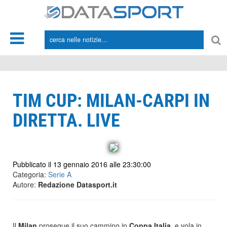
*/
TIM CUP: MILAN-CARPI IN
DIRETTA. LIVE
Pubblicato il 13 gennaio 2016 alle 23:30:00
Categoria:
Serie A
Autore:
Redazione Datasport.it
Il
Milan
prosegue il suo cammino in
Coppa Italia,
e vola in