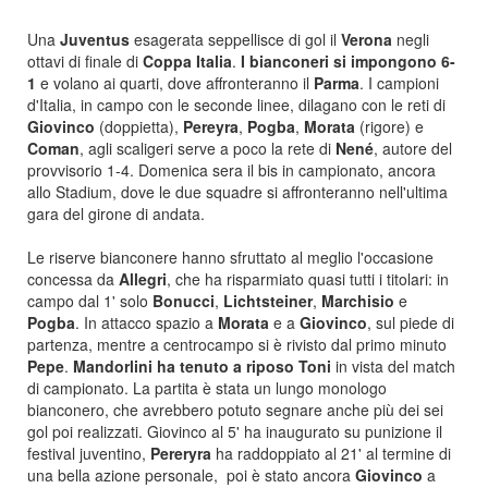
Una
Juventus
esagerata seppellisce di gol il
Verona
negli
ottavi di finale di
Coppa Italia
.
I bianconeri si impongono 6-
1
e volano ai quarti, dove affronteranno il
Parma
. I campioni
d'Italia, in campo con le seconde linee, dilagano con le reti di
Giovinco
(doppietta),
Pereyra
,
Pogba
,
Morata
(rigore) e
Coman
, agli scaligeri serve a poco la rete di
Nené
, autore del
provvisorio 1-4. Domenica sera il bis in campionato, ancora
allo Stadium, dove le due squadre si affronteranno nell'ultima
gara del girone di andata.
Le riserve bianconere hanno sfruttato al meglio l'occasione
concessa da
Allegri
, che ha risparmiato quasi tutti i titolari: in
campo dal 1' solo
Bonucci
,
Lichtsteiner
,
Marchisio
e
Pogba
. In attacco spazio a
Morata
e a
Giovinco
, sul piede di
partenza, mentre a centrocampo si è rivisto dal primo minuto
Pepe
.
Mandorlini ha tenuto a riposo
Toni
in vista del match
di campionato. La partita è stata un lungo monologo
bianconero, che avrebbero potuto segnare anche più dei sei
gol poi realizzati. Giovinco al 5' ha inaugurato su punizione il
festival juventino,
Pereryra
ha raddoppiato al 21' al termine di
una bella azione personale, poi è stato ancora
Giovinco
a