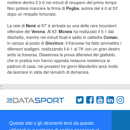
mettere dentro il 3-0 nei minuti di recupero del primo tempo.
Non poteva mancare la firma di
Pogba
, autore del 4-0 al 53'
dopo un rimpallo fortunato.
La rete di
Nené
al 57' è arrivata su una delle rare incursioni
offensive del
Verona
. Al 63'
Morata
ha realizzato il 5-1 dal
dischetto, mentre nei minuti finali è salito in cattedra
Coman
,
in campo al posto di
Giovinco
: il francese ha fatto ammattire i
difensori scaligeri, realizzando il 6-1 al 79' con un gran destro
sotto la traversa. Disastrosa la prova difensiva dei gialloblù,
che in pratica non hanno opposta nessuna resistenza ai
padroni di casa: nei prossimi tre giorni Mandorlini avrà molto
da lavorare in vista del rematch di domenica.
';
Termini e condizioni
Chi siamo
Network
Questo sito o gli strumenti terzi da questo
Collabora con noi