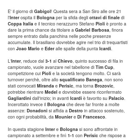
E' il giorno di
Gabigol
! Questa sera a San Siro alle ore 21
l'
Inter
ospita il
Bologna
per la sfida degli
ottavi di finale
di
Coppa Italia
e il tecnico nerazzurro Stefano
Pioli
è pronto a
dare la prima chance da titolare a
Gabriel Barbosa
, finora
sempre entrato dalla panchina nelle poche presenze
accumulate. Il brasiliano dovrebbe agire nel trio di trequartisti
con
Joao Mario
e
Eder
alle spalle della punta
Icardi
.
L'
Inter
, reduce dal
3-1
al
Chievo
, quinto successo di fila in
campionato, vuole avanzare nel tabellone di
Tim Cup
,
competizione cui
Pioli
e la società tengono molto. Ci sarà
turnover perchè, oltre allo
squalificato
Banega
, non sono
stati convocati
Miranda
e
Perisic
, ma torna
Brozovic
,
potrebbe rientrare
Medel
e dovrebbe essere riconfermato
Gagliardini
dall'inizio; in avanti
Icardi
è favorito su
Palacio
.
Incerottato invece il
Bologna
che deve far fronte a molte
assenze:
Donadoni
si affida a
Destro
in attacco sostenuto,
con ogni probabilità, da
Mounier
e
Di Francesco
.
In questa stagione
Inter
e
Bologna
si sono affrontate in
campionato a settembre e finì
1-1
con
Perisic
che rispose a