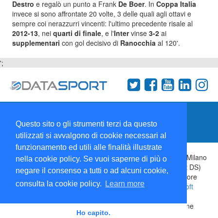
Destro
e regalò un punto a Frank
De Boer
. In
Coppa Italia
invece si sono affrontate 20 volte, 3 delle quali agli ottavi e
sempre coi nerazzurri vincenti: l'ultimo precedente risale al
2012-13
, nei
quarti di finale
, e l'
Inter
vinse
3-2
ai
supplementari
con gol decisivo di
Ranocchia
al 120'.
';
Termini e condizioni
Chi siamo
Network
Questo sito o gli strumenti terzi da questo
Collabora con noi
utilizzati si avvalgono di cookie necessari al
funzionamento ed utili alle finalità illustrate
Copyright 1995-2026 ©
Wise Srl
Via Palmanova 8 20132 Milano
nella cookie policy. Se vuoi saperne di più o
Italia - P. IVA 09072090963 | ISSN: 2499-2925 (DataSport DS)
negare il consenso a tutti o ad alcuni cookie,
Informazioni e richieste di pubblicità:
Commerciale
| Direttore
consulta la cookie policy.
Learn more
Responsabile:
Sergio Angelo Chiesa
| Developed By:
P-Soft
Testata registrata presso il Tribunale di Milano: DataSport
iscrizione n.173 del 30/03/1985 - www.datasport.it iscrizione
Ho capito.
n.255 del 20/04/2001