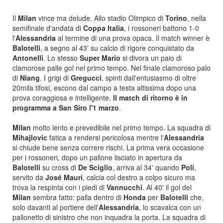
Il
Milan
vince ma delude. Allo stadio Olimpico di
Torino
, nella
semifinale d'andata di
Coppa Italia
, i rossoneri battono 1-0
l'
Alessandria
al termine di una prova opaca. Il match winner è
Balotelli
, a segno al 43' su calcio di rigore conquistato da
Antonelli
. Lo stesso
Super Mario
si divora un paio di
clamorose palle gol nel primo tempo. Nel finale clamoroso palo
di
Niang
. I grigi di
Gregucci
, spinti dall'entusiasmo di oltre
20mila tifosi, escono dal campo a testa altissima dopo una
prova coraggiosa e intelligente.
Il match di ritorno è in
programma a San Siro l'1 marzo
.
Milan
molto lento e prevedibile nel primo tempo. La squadra di
Mihajlovic
fatica a rendersi pericolosa mentre l'
Alessandria
si chiude bene senza correre rischi. La prima vera occasione
per i rossoneri, dopo un pallone lisciato in apertura da
Balotelli
su cross di
De Sciglio
, arriva al 34' quando
Poli
,
servito da
José Mauri
, calcia col destro a colpo sicuro ma
trova la respinta con i piedi di
Vannucchi
. Al 40' il gol del
Milan
sembra fatto: palla dentro di
Honda
per
Balotelli
che,
solo davanti al portiere dell'
Alessandria
, lo scavalca con un
pallonetto di sinistro che non inquadra la porta. La squadra di