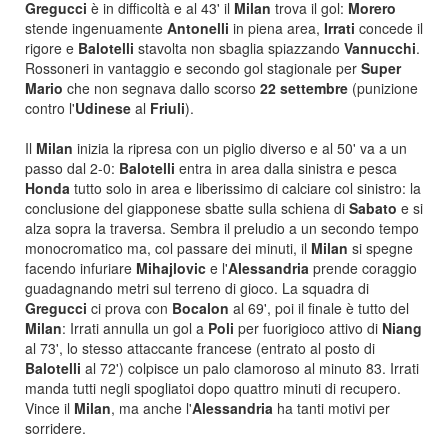
Gregucci
è in difficoltà e al 43' il
Milan
trova il gol:
Morero
stende ingenuamente
Antonelli
in piena area,
Irrati
concede il
rigore e
Balotelli
stavolta non sbaglia spiazzando
Vannucchi
.
Rossoneri in vantaggio e secondo gol stagionale per
Super
Mario
che non segnava dallo scorso
22 settembre
(punizione
contro l'
Udinese
al
Friuli
).
Il
Milan
inizia la ripresa con un piglio diverso e al 50' va a un
passo dal 2-0:
Balotelli
entra in area dalla sinistra e pesca
Honda
tutto solo in area e liberissimo di calciare col sinistro: la
conclusione del giapponese sbatte sulla schiena di
Sabato
e si
alza sopra la traversa. Sembra il preludio a un secondo tempo
monocromatico ma, col passare dei minuti, il
Milan
si spegne
facendo infuriare
Mihajlovic
e l'
Alessandria
prende coraggio
guadagnando metri sul terreno di gioco. La squadra di
Gregucci
ci prova con
Bocalon
al 69', poi il finale è tutto del
Milan
: Irrati annulla un gol a
Poli
per fuorigioco attivo di
Niang
al 73', lo stesso attaccante francese (entrato al posto di
Balotelli
al 72') colpisce un palo clamoroso al minuto 83. Irrati
manda tutti negli spogliatoi dopo quattro minuti di recupero.
Vince il
Milan
, ma anche l'
Alessandria
ha tanti motivi per
sorridere.