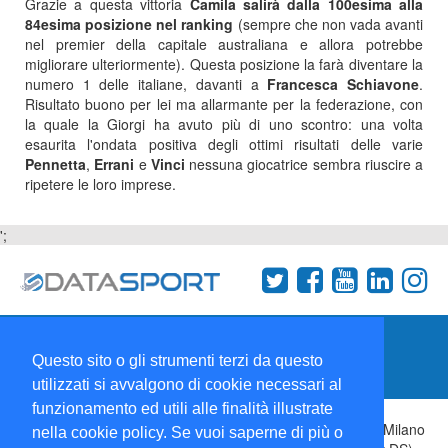
Grazie a questa vittoria
Camila salirà dalla 100esima alla
84esima posizione nel ranking
(sempre che non vada avanti
nel premier della capitale australiana e allora potrebbe
migliorare ulteriormente). Questa posizione la farà diventare la
numero 1 delle italiane, davanti a
Francesca Schiavone
.
Risultato buono per lei ma allarmante per la federazione, con
la quale la Giorgi ha avuto più di uno scontro: una volta
esaurita l'ondata positiva degli ottimi risultati delle varie
Pennetta
,
Errani
e
Vinci
nessuna giocatrice sembra riuscire a
ripetere le loro imprese.
';
Termini e condizioni
Chi siamo
Network
Questo sito o gli strumenti terzi da questo
Collabora con noi
utilizzati si avvalgono di cookie necessari al
funzionamento ed utili alle finalità illustrate
Copyright 1995-2026 ©
Wise Srl
Via Palmanova 8 20132 Milano
nella cookie policy. Se vuoi saperne di più o