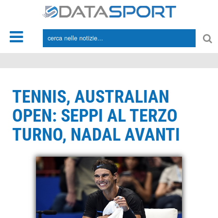
*/
TENNIS, AUSTRALIAN
OPEN: SEPPI AL TERZO
TURNO, NADAL AVANTI