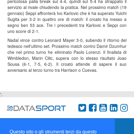
pericolosa palla break sul 4-4, quindi sul 5-4 ha strappato il
servizio al rivale chiudendo la pratica. Nel prossimo match (19
gennaio) Seppi affronterà Ivo Karlovic che è ha superato Yuichi
Sugita per 3-2 in quattro ore di match: il croato ha messo a
segno ben 53 ace. Tre i precedenti tra Karlovic e Seppi con
uno score di 2-1.
Nadal vince contro Leonard Mayer 3-0, subendo il ritorno del
tedesco nell'ultimo set. Prossimo match contro Damir Dzumhur
che nel primo turno he eliminato Paolo Lorenzi. Il finalista di
Wimbledon, Marin Cilic, supera con lo stesso risultato Joao
Sousa (6-1, 7-5, 6-2). Il croato attende di sapere il suo
avversario al terzo turno tra Harrison o Cuevas.
';
Termini e condizioni
Chi siamo
Network
Questo sito o gli strumenti terzi da questo