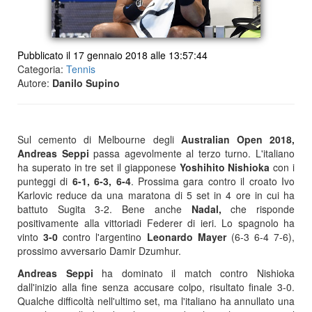
Pubblicato il 17 gennaio 2018 alle 13:57:44
Categoria:
Tennis
Autore:
Danilo Supino
Sul cemento di Melbourne degli
Australian Open 2018,
Andreas Seppi
passa agevolmente al terzo turno. L'italiano
ha superato in tre set il giapponese
Yoshihito Nishioka
con i
punteggi di
6-1, 6-3, 6-4
. Prossima gara contro il croato Ivo
Karlovic reduce da una maratona di 5 set in 4 ore in cui ha
battuto Sugita 3-2. Bene anche
Nadal,
che risponde
positivamente alla vittoriadi Federer di ieri. Lo spagnolo ha
vinto
3-0
contro l'argentino
Leonardo Mayer
(6-3 6-4 7-6),
prossimo avversario Damir Dzumhur.
Andreas Seppi
ha dominato il match contro Nishioka
dall'inizio alla fine senza accusare colpo, risultato finale 3-0.
Qualche difficoltà nell'ultimo set, ma l'italiano ha annullato una