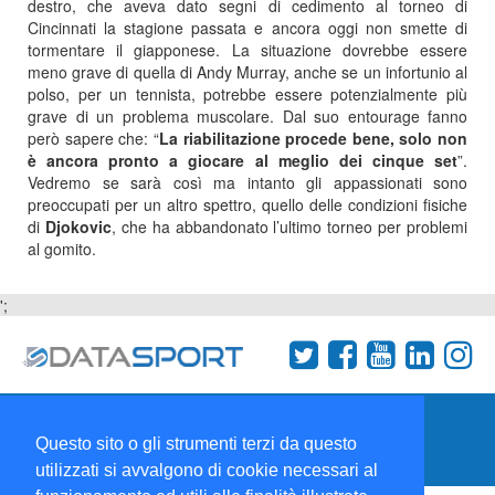
destro, che aveva dato segni di cedimento al torneo di
Cincinnati la stagione passata e ancora oggi non smette di
tormentare il giapponese. La situazione dovrebbe essere
meno grave di quella di Andy Murray, anche se un infortunio al
polso, per un tennista, potrebbe essere potenzialmente più
grave di un problema muscolare. Dal suo entourage fanno
però sapere che: “
La riabilitazione procede bene, solo non
è ancora pronto a giocare al meglio dei cinque set
”.
Vedremo se sarà così ma intanto gli appassionati sono
preoccupati per un altro spettro, quello delle condizioni fisiche
di
Djokovic
, che ha abbandonato l’ultimo torneo per problemi
al gomito.
';
Termini e condizioni
Chi siamo
Network
Questo sito o gli strumenti terzi da questo
Collabora con noi
utilizzati si avvalgono di cookie necessari al