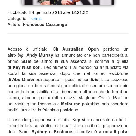
Pubblicato il 4 gennaio 2018 alle 12:21:32
Categoria:
Tennis
Autore:
Francesco Cazzaniga
Adesso è ufficiale. Gli
Australian Open
perdono un
altro
big
:
Andy
Murray
ha annunciato che non parteciperà al
primo
Slam
dell’anno; la sua assenza si somma a quella
di
Key
Nishikori
. L’ex numero 1 al mondo ha annunciato via
social la sua assenza, dopo che nel torneo esibizione
di
Abu
Dhabi
era apparso in pessime condizioni. Lo scozzese
non gioca da ben sei mesi gare ufficiali e sembra sempre più
concreta la possibilità di un intervento all’anca che lo terrebbe
fermo, almeno, per un’altra mezza stagione. Ora è 16esimo
nel ranking ma l’assenza a
Melburne
potrebbe farlo scendere
addirittura oltre la 20esima posizione.
Il caso del giapponese è simile.
Key
si è cancellato da tutti i
tornei in terra australiana ai quali si era iscritto in preparazione
dello Slam,
Sydney
e
Brisbane
. Il motivo è ancora il polso