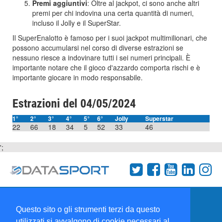
Premi aggiuntivi
: Oltre al jackpot, ci sono anche altri
premi per chi indovina una certa quantità di numeri,
incluso il Jolly e il SuperStar.
Il SuperEnalotto è famoso per i suoi jackpot multimilionari, che
possono accumularsi nel corso di diverse estrazioni se
nessuno riesce a indovinare tutti i sei numeri principali. È
importante notare che il gioco d'azzardo comporta rischi e è
importante giocare in modo responsabile.
Estrazioni del 04/05/2024
1°
2°
3°
4°
5°
6°
Jolly
Superstar
22
66
18
34
5
52
33
46
';
Termini e condizioni
Chi siamo
Network
Questo sito o gli strumenti terzi da questo
Collabora con noi
utilizzati si avvalgono di cookie necessari al