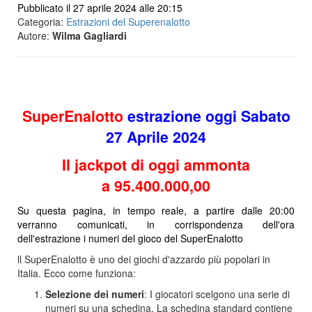
Pubblicato il 27 aprile 2024 alle 20:15
Categoria:
Estrazioni del Superenalotto
Autore:
Wilma Gagliardi
SuperEnalotto
estrazione oggi Sabato
27 Aprile 2024
Il jackpot di oggi ammonta
a 95.4
00.000,00
Su questa pagina, in tempo reale, a partire dalle 20:00
verranno comunicati, in corrispondenza dell'ora
dell'estrazione i numeri del gioco del SuperEnalotto
ll SuperEnalotto è uno dei giochi d'azzardo più popolari in
Italia. Ecco come funziona:
Selezione dei numeri
: I giocatori scelgono una serie di
numeri su una schedina. La schedina standard contiene