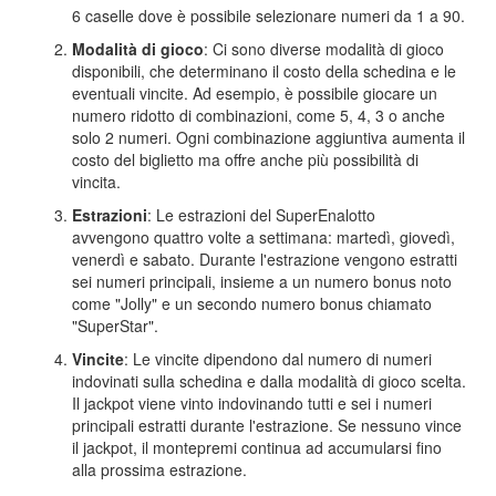
6 caselle dove è possibile selezionare numeri da 1 a 90.
Modalità di gioco
: Ci sono diverse modalità di gioco
disponibili, che determinano il costo della schedina e le
eventuali vincite. Ad esempio, è possibile giocare un
numero ridotto di combinazioni, come 5, 4, 3 o anche
solo 2 numeri. Ogni combinazione aggiuntiva aumenta il
costo del biglietto ma offre anche più possibilità di
vincita.
Estrazioni
: Le estrazioni del SuperEnalotto
avvengono quattro volte a settimana: martedì, giovedì,
venerdì e sabato. Durante l'estrazione vengono estratti
sei numeri principali, insieme a un numero bonus noto
come "Jolly" e un secondo numero bonus chiamato
"SuperStar".
Vincite
: Le vincite dipendono dal numero di numeri
indovinati sulla schedina e dalla modalità di gioco scelta.
Il jackpot viene vinto indovinando tutti e sei i numeri
principali estratti durante l'estrazione. Se nessuno vince
il jackpot, il montepremi continua ad accumularsi fino
alla prossima estrazione.