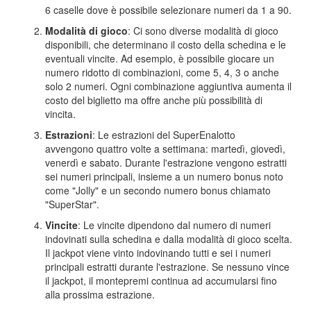
6 caselle dove è possibile selezionare numeri da 1 a 90.
Modalità di gioco
: Ci sono diverse modalità di gioco
disponibili, che determinano il costo della schedina e le
eventuali vincite. Ad esempio, è possibile giocare un
numero ridotto di combinazioni, come 5, 4, 3 o anche
solo 2 numeri. Ogni combinazione aggiuntiva aumenta il
costo del biglietto ma offre anche più possibilità di
vincita.
Estrazioni
: Le estrazioni del SuperEnalotto
avvengono quattro volte a settimana: martedì, giovedì,
venerdì e sabato. Durante l'estrazione vengono estratti
sei numeri principali, insieme a un numero bonus noto
come "Jolly" e un secondo numero bonus chiamato
"SuperStar".
Vincite
: Le vincite dipendono dal numero di numeri
indovinati sulla schedina e dalla modalità di gioco scelta.
Il jackpot viene vinto indovinando tutti e sei i numeri
principali estratti durante l'estrazione. Se nessuno vince
il jackpot, il montepremi continua ad accumularsi fino
alla prossima estrazione.