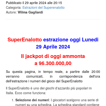
Pubblicato il 29 aprile 2024 alle 20:15
Categoria:
Estrazioni del Superenalotto
Autore:
Wilma Gagliardi
SuperEnalotto
estrazione oggi Lunedi
29 Aprile 2024
Il jackpot di oggi ammonta
a 96.3
00.000,00
Su questa pagina, in tempo reale, a partire dalle 20:00
verranno comunicati, in corrispondenza dell'ora
dell'estrazione i numeri del gioco del SuperEnalotto
ll SuperEnalotto è uno dei giochi d'azzardo più popolari in
Italia. Ecco come funziona:
Selezione dei numeri
: I giocatori scelgono una serie di
numeri su una schedina. La schedina standard contiene