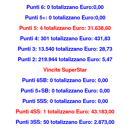
Punti 6: 0 totalizzano Euro:0,00
Punti 5+: 0 totalizzano Euro:0,00
Punti 5: 4 totalizzano Euro: 31.638,60
Punti 4: 301 totalizzano Euro: 431,83
Punti 3: 13.540 totalizzano Euro: 28,73
Punti 2: 219.944 totalizzano Euro: 5,47
Vincite SuperStar
Punti 6SB: 0 totalizzano Euro: 0,00
Punti 5+SB: 0 totalizzano Euro: 0,00
Punti 5SS: 0 totalizzano Euro: 0,00
Punti 4SS: 1 totalizzano Euro: 43.183,00
Punti 3SS: 50 totalizzano Euro: 2.873,00