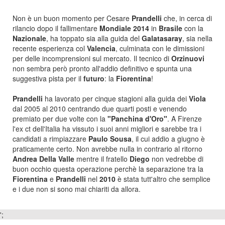
Non è un buon momento per Cesare
Prandelli
che, in cerca di
rilancio dopo il fallimentare
Mondiale 2014
in
Brasile
con la
Nazionale
, ha toppato sia alla guida del
Galatasaray
, sia nella
recente esperienza col
Valencia
, culminata con le dimissioni
per delle incomprensioni sul mercato. Il tecnico di
Orzinuovi
non sembra però pronto all'addio definitivo e spunta una
suggestiva pista per il
futuro
: la
Fiorentina
!
Prandelli
ha lavorato per cinque stagioni alla guida dei
Viola
dal 2005 al 2010 centrando due quarti posti e venendo
premiato per due volte con la
"Panchina d'Oro"
. A Firenze
l'ex ct dell'Italia ha vissuto i suoi anni migliori e sarebbe tra i
candidati a rimpiazzare
Paulo Sousa
, il cui addio a giugno è
praticamente certo. Non avrebbe nulla in contrario al ritorno
Andrea Della Valle
mentre il fratello
Diego
non vedrebbe di
buon occhio questa operazione perchè la separazione tra la
Fiorentina
e
Prandelli
nel
2010
è stata tutt'altro che semplice
e i due non si sono mai chiariti da allora.
';