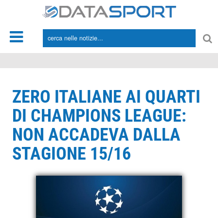
*/
ZERO ITALIANE AI QUARTI
DI CHAMPIONS LEAGUE:
NON ACCADEVA DALLA
STAGIONE 15/16