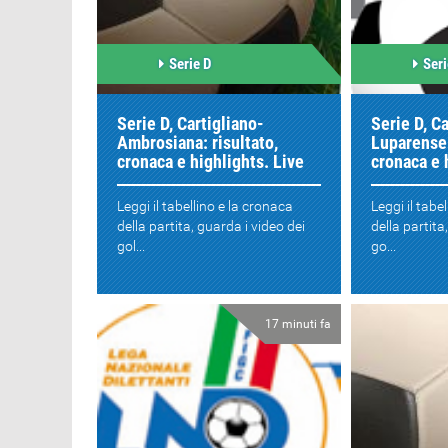
Serie D
Seri
Serie D, Cartigliano-
Serie D, 
Ambrosiana: risultato,
Luparense:
cronaca e highlights. Live
cronaca e 
Leggi il tabellino e la cronaca
Leggi il tabe
della partita, guarda i video dei
della partita
gol...
go...
17 minuti fa