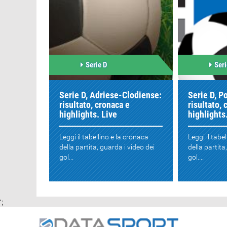
Serie D
Seri
Serie D, Adriese-Clodiense:
Serie D, 
risultato, cronaca e
risultato, 
highlights. Live
highlights
Leggi il tabellino e la cronaca
Leggi il tabe
della partita, guarda i video dei
della partita
gol...
gol....
';