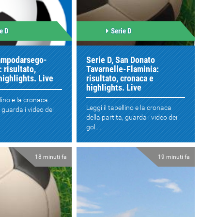
e D
Serie D
Campodarsego-
Serie D, San Donato
 risultato,
Tavarnelle-Flaminia:
highlights. Live
risultato, cronaca e
highlights. Live
llino e la cronaca
Leggi il tabellino e la cronaca
, guarda i video dei
della partita, guarda i video dei
gol....
18 minuti fa
19 minuti fa