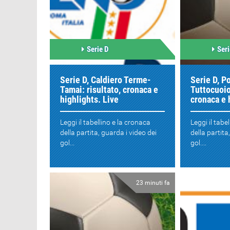
Serie D
Seri
Serie D, Caldiero Terme-
Serie D, P
Tamai: risultato, cronaca e
Tuttocuoio
highlights. Live
cronaca e 
Leggi il tabellino e la cronaca
Leggi il tabe
della partita, guarda i video dei
della partita
gol...
gol....
23 minuti fa