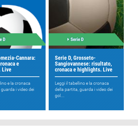
e D
Serie D
Pomezia-Cannara:
Serie D, Grosseto-
cronaca e
Sangiovannese: risultato,
. Live
cronaca e highlights. Live
llino e la cronaca
Leggi il tabellino e la cronaca
, guarda i video dei
della partita, guarda i video dei
gol....