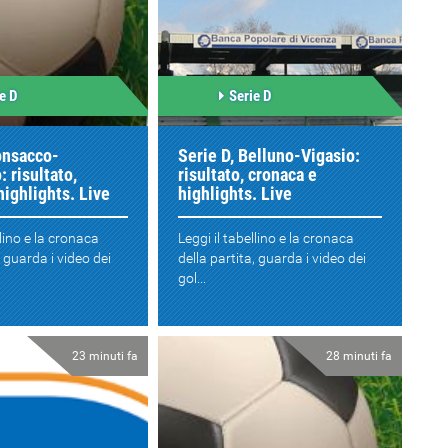
e D
Serie D
onsacco-
Serie D, Belluno-Vigasio:
: risultato,
risultato, cronaca e
highlights. Live
highlights. Live
llino e la cronaca
Leggi il tabellino e la cronaca
, guarda i video dei
della partita, guarda i video dei
gol...
23 minuti fa
28 minuti fa