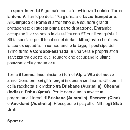
Lo
sport in tv
del 5 gennaio mette in evidenza il
calcio
. Torna
la
Serie A
, l'anticipo della 17a giornata è
Lazio-Sampdoria
.
All'
Olimpico
di
Roma
si affrontano due squadre grandi
protagoniste di questa prima parte di stagione. Entrambe
occupano il terzo posto in classifica con 27 punti conquistati.
Sfida speciale per il tecnico dei doriani
Mihajlovic
che ritrova
la sua ex squadra. In campo anche la
Liga
, il posticipo del
17mo turno è
Cordoba-Granada
, è una vera e propria sfida
salvezza tra queste due squadre che occupano le ultime
posizioni della graduatoria.
Torna il
tennis
, incominciano i tornei
Atp
e
Wta
del nuovo
anno. Sono ben sei gli impegni in questa settimana. Gli uomini
della racchetta si dividono tra
Brisbane (Australia), Chennai
(India)
e
Doha (Qatar)
. Per le donne sono invece in
programma i tornei di
Brisbane (Australia), Shenzen (Cina)
e
Auckland (Australia)
. Proseguono i playoff di
Nfl
negli
Stati
Uniti.
Sport tv