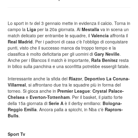
Lo sport in tv del 3 gennaio mette in evidenza il calcio. Torna in
campo la
Liga
per la 20a giornata. Al
Mestalla
va in scena un
match delicato per entrambe le squadre, il
Valencia
affronta il
Real Madrid
. Per i padroni di casa c'è l'obbligo di conquistare
punti, visto che il successo manca da troppo tempo e la
classifica è molto deficitaria per gli uomini di
Gary Neville
.
Anche per i Blancos il match è importante,
Rafa Benitez
resta
in bilico sulla panchina e una sconfitta potrebbe essergli fatale.
Interessante anche la sfida del
Riazor
,
Deportivo La Coruna-
Villarreal
, si affrontano due tra le squadre più in forma del
torneo. Si gioca anche in
Premier League
:
Crystal Palace-
Chelsea
e
Everton-Tottenham
. Per il basket, il piatto forte
della 15a giornata di
Serie A
è il derby emiliano:
Bologna-
Reggio Emilia
. Ancora palla a spicchi, in Nba c'è
Raptors-
Bulls
.
Sport Tv