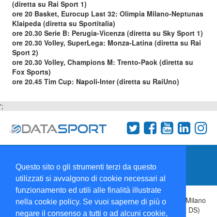
(diretta su Rai Sport 1)
ore 20 Basket, Eurocup Last 32: Olimpia Milano-Neptunas
Klaipeda (diretta su Sportitalia)
ore 20.30 Serie B: Perugia-Vicenza (diretta su Sky Sport 1)
ore 20.30 Volley, SuperLega: Monza-Latina (diretta su Rai
Sport 2)
ore 20.30 Volley, Champions M: Trento-Paok (diretta su
Fox Sports)
ore 20.45 Tim Cup: Napoli-Inter (diretta su RaiUno)
';
Termini e condizioni
Chi siamo
Network
Questo sito o gli strumenti terzi da questo
Collabora con noi
utilizzati si avvalgono di cookie necessari al
funzionamento ed utili alle finalità illustrate
Copyright 1995-2026 ©
Wise Srl
Via Palmanova 8 20132 Milano
nella cookie policy. Se vuoi saperne di più o
Italia - P. IVA 09072090963 | ISSN: 2499-2925 (DataSport DS)
negare il consenso a tutti o ad alcuni cookie,