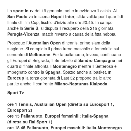
Lo
sport in tv
del 19 gennaio mette in evidenza il calcio. Al
San Paolo
va in scena
Napoli-Inter
, sfida valida per i quarti di
finale di Tim Cup, fischio d'inizio alle ore 20.45. In campo
anche la
Serie B
, si disputa il recupero della 21a giornata
Perugia-Vicenza
, match rinviato a causa della fitta nebbia.
Prosegue
l'Australian Open
di tennis, primo slam della
stagione. Si completa il primo turno maschile e femminile sul
cemento di
Melbourne
. Per la pallanuoto, invece, continuano
gli Europei di Belgrado, il Settebello di
Sandro Campagna
nei
quarti di finale affronta il
Montenegro
mentre il Setterosa è
impegnato contro la
Spagna
. Spazio anche al basket, in
Eurocup
la terza giornata di Last 32 propone tra le altre
partite anche il confronto
Milano-Neptunas Klaipeda
.
Sport Tv
ore 1 Tennis, Australian Open (diretta su Eurosport 1,
Eurosport 2)
ore 15 Pallanuoto, Europei femminili: Italia-Spagna
(diretta su Rai Sport 1)
ore 18.45 Pallanuoto, Europei maschili: Italia-Montenegro